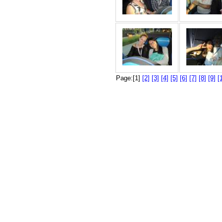
Page:[1]
[2]
[3]
[4]
[5]
[6]
[7]
[8]
[9]
[